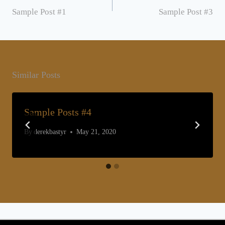
navigation
Sample Post #1
Sample Post #3
Similar Posts
Sample Posts #4
By
derekbastyr
May 21, 2020